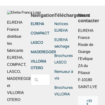
Régulation
sur
Régulation
Modification
/
Supervision
mesure
des
de type
des
Télégestion
Navigation
Téléchargement
Nous
/
chambres
industrielle
paramètres
via WEB
contacter
Supervision
Télégestion
ELREHA
froides
ELREHA
Notices
à distance
/
Machines
via WEB
France
ELREHA
ELREHA
COMPACT
Télégestion
Armoires
frigorifiques
Rapports
distribue
France
ELREHA
électriques
via WEB
les
utilisant
HACCP,
LASCO
les
Route de
séchage
sur
fluides
courbes
fabricants
MADEREGGER
Grange
mesure
naturels
et
Brochures
ELREHA,
l’Evêque
graphiques
VILLORIA
LASCO
Supervision
Supervision
COMPACT,
ZA du
OTERO
/
/
UNIServer
Remueur à
LASCO,
Pilaout
Rechercher:
Télégestion
Télégestion
multi-
vis
MADEREGGER
F-10180
via WEB
via WEB
protocoles
et
Brochures
SAINT-LYE
VILLORIA
VILLORIA
OTERO
+33
3