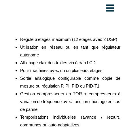
Passer
Togg
au
contenu
Navig
ELREHA
Régule 6 étages maximum (12 étages avec 2 USP)
Utilisation en réseau ou en tant que régulateur
COMPACT
autonome
Affichage clair des textes via écran LCD
Pour machines avec un ou plusieurs étages
LASCO
Sortie analogique configurable comme copie de
mesure ou régulation P, PI, PID ou PID-T1
Gestion compresseurs en TOR + compresseurs à
MADEREGGER
variation de fréquence avec fonction shuntage en cas
de panne
VILLORIA
Temporisations individuelles (avance / retour),
communes ou auto-adaptatives