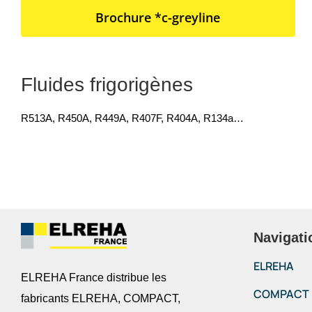
Brochure *c-greyline
Fluides frigorigènes
R513A, R450A, R449A, R407F, R404A, R134a…
Navigati
ELREHA
ELREHA France distribue les
COMPACT
fabricants ELREHA, COMPACT,