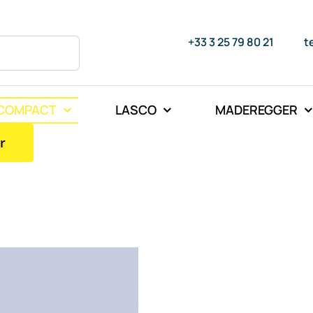
+33 3 25 79 80 21
t
COMPACT
LASCO
MADEREGGER
r