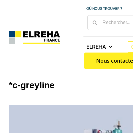
Passer
OÙ NOUS TROUVER ?
au
RECHERCHER:
contenu
ELREHA
Nous contacte
*c-greyline