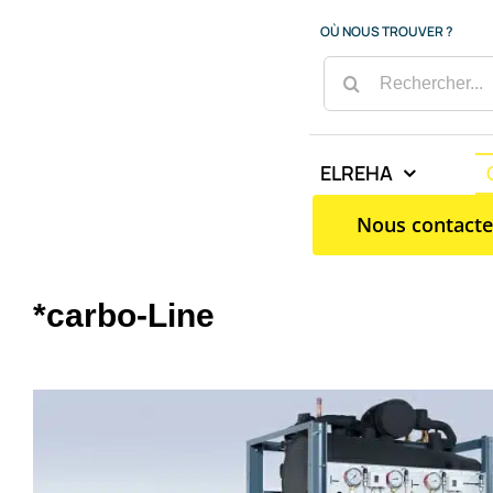
Passer
OÙ NOUS TROUVER ?
au
RECHERCHER:
contenu
ELREHA
Nous contacte
*carbo-Line