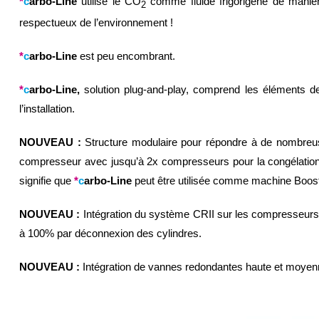
*
c
arbo-Line
utilise le CO
comme fluide frigorigène de manièr
2
respectueux de l’environnement !
*
c
arbo-Line
est peu encombrant.
*
c
arbo-Line,
solution plug-and-play, comprend les éléments de
l’installation.
NOUVEAU :
Structure modulaire pour répondre à de nombreuse
compresseur avec jusqu’à 2x compresseurs pour la congélation 
signifie que
*
c
arbo-Line
peut être utilisée comme machine Boo
NOUVEAU :
Intégration du système CRII sur les compresseurs 
à 100% par déconnexion des cylindres.
NOUVEAU :
Intégration de vannes redondantes haute et moyen