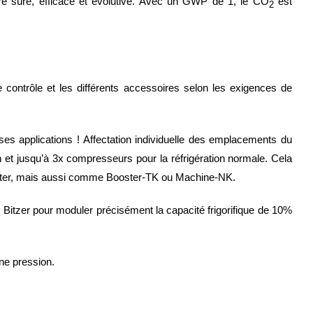
e sûre, efficace et évolutive. Avec un GWP de 1, le CO
est
2
 contrôle et les différents accessoires selon les exigences de
s applications ! Affectation individuelle des emplacements du
et jusqu’à 3x compresseurs pour la réfrigération normale. Cela
ster, mais aussi comme Booster-TK ou Machine-NK.
Bitzer pour moduler précisément la capacité frigorifique de 10%
ne pression.