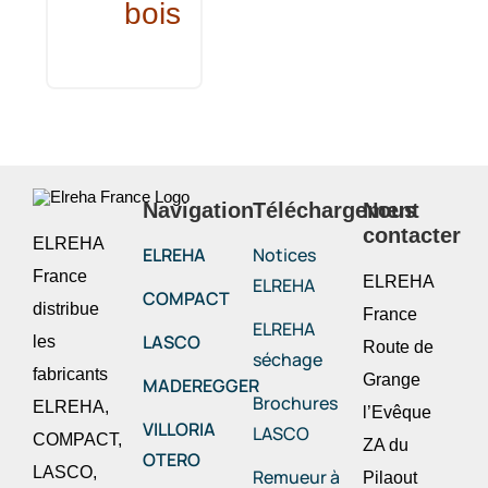
bois
TELECHARGEMENT
Nous contacte
Navigation
Téléchargement
Nous
contacter
ELREHA
ELREHA
Notices
France
ELREHA
ELREHA
COMPACT
distribue
France
ELREHA
LASCO
les
Route de
séchage
fabricants
Grange
MADEREGGER
Brochures
ELREHA,
l’Evêque
VILLORIA
LASCO
COMPACT,
ZA du
OTERO
LASCO,
Remueur à
Pilaout